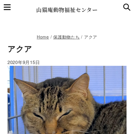
Menu
S
山猫庵動物福祉センター
Home
/
保護動物たち
/
アクア
アクア
2020年9月15日