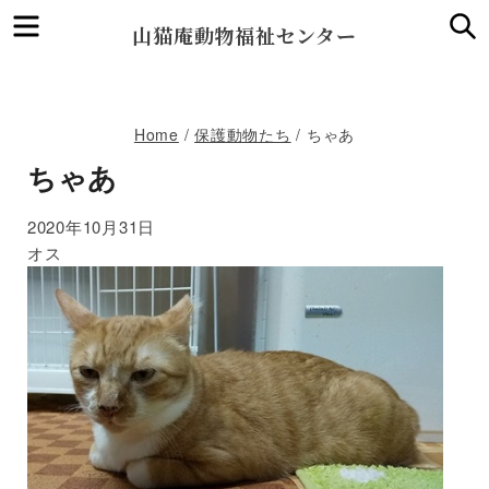
Menu
S
山猫庵動物福祉センター
Home
/
保護動物たち
/
ちゃあ
ちゃあ
2020年10月31日
オス