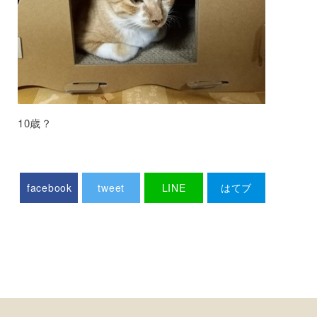
10歳？
facebook
tweet
LINE
はてブ
Pocket