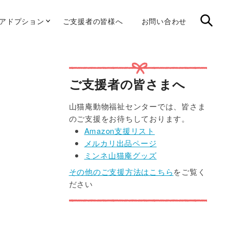
Sear
&アドプション
ご支援者の皆様へ
お問い合わせ
ジュール
Primary
Sidebar
ご支援者の皆さまへ
山猫庵動物福祉センターでは、皆さま
のご支援をお待ちしております。
Amazon支援リスト
メルカリ出品ページ
ミンネ山猫庵グッズ
その他のご支援方法はこちら
をご覧く
ださい