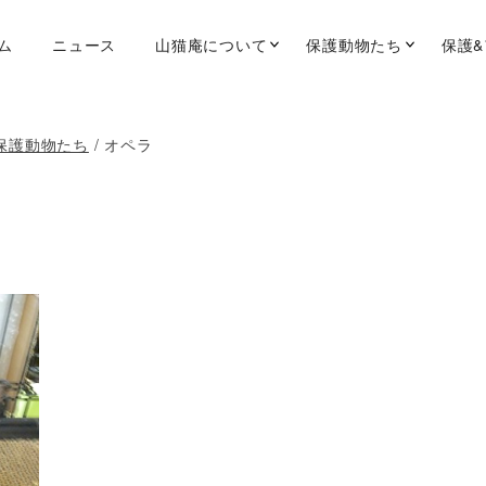
ム
ニュース
山猫庵について
保護動物たち
保護
事業概要
新たな家族募集中
FAQ
経営方針
新たな家族決定
スケ
保護動物たち
/
オペラ
事業報告
アクセス
採用情報
教育訓練・研修・実習