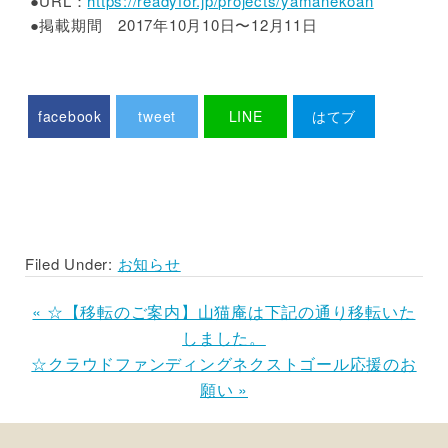
●URL：
https://readyfor.jp/projects/yamanekoan
●掲載期間 2017年10月10日〜12月11日
facebook
tweet
LINE
はてブ
Pocket
Filed Under:
お知らせ
Previous
« ☆【移転のご案内】山猫庵は下記の通り移転いた
Post:
しました。
Next
☆クラウドファンディングネクストゴール応援のお
Post:
願い »