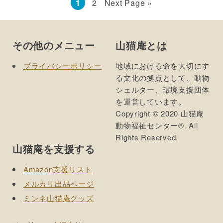
Go
Go
Go
1
2
Next Page »
to
to
to
page
page
Footer
その他のメニュー
山猫庵とは
プライバシーポリシー
地域における命を大切にす
る文化の拠点として、動物
シェルター、環境支援団体
を運営しています。
Copyright © 2020 山猫庵
動物福祉センター®. All
Rights Reserved.
山猫庵を支援する
Amazon支援リスト
メルカリ出品ページ
ミンネ山猫庵グッズ