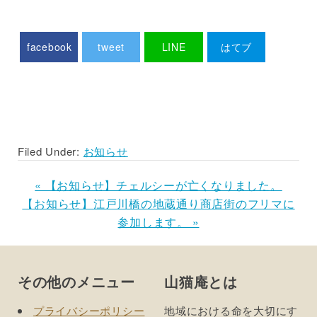
facebook
tweet
LINE
はてブ
Pocket
Filed Under:
お知らせ
Previous
« 【お知らせ】チェルシーが亡くなりました。
Next
Post:
【お知らせ】江戸川橋の地蔵通り商店街のフリマに
Post:
参加します。 »
Footer
その他のメニュー
山猫庵とは
プライバシーポリシー
地域における命を大切にす