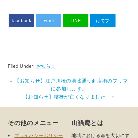
facebook
tweet
LINE
はてブ
Pocket
Filed Under:
お知らせ
Previous
« 【お知らせ】江戸川橋の地蔵通り商店街のフリマ
Post:
に参加します。
Next
【お知らせ】桔梗が亡くなりました。 »
Post:
Footer
その他のメニュー
山猫庵とは
プライバシーポリシー
地域における命を大切にす